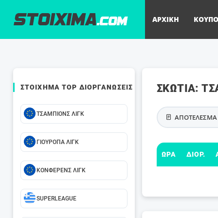
ΑΡΧΙΚΉ
ΚΟΥΠΌ
ΣΚΩΤΙΑ: Τ
ΣΤΟΊΧΗΜΑ TOP ΔΙΟΡΓΑΝΏΣΕΙΣ
ΤΣΆΜΠΙΟΝΣ ΛΙΓΚ
ΑΠΟΤΈΛΕΣΜΑ
ΓΙΟΥΡΌΠΑ ΛΙΓΚ
ΏΡΑ
ΔΙΟΡ.
ΚΌΝΦΕΡΕΝΣ ΛΙΓΚ
SUPERLEAGUE