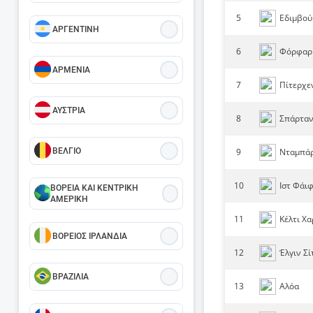
5
Εδιμβού
ΑΡΓΕΝΤΙΝΗ
6
Φόρφαρ
ΑΡΜΕΝΙΑ
7
Πίτερχε
ΑΥΣΤΡΙΑ
8
Σπάρτα
ΒΕΛΓΙΟ
9
Νταμπά
10
Ιστ Φάι
ΒΟΡΕΙΑ ΚΑΙ ΚΕΝΤΡΙΚΗ
ΑΜΕΡΙΚΗ
11
Κέλτι Χα
ΒΟΡΕΙΟΣ ΙΡΛΑΝΔΙΑ
12
Έλγιν Σί
ΒΡΑΖΙΛΙΑ
13
Αλόα