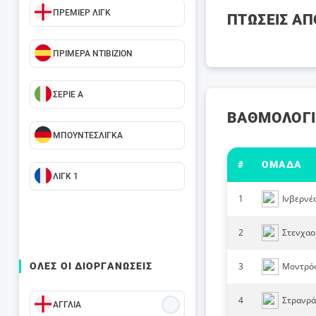
ΠΡΈΜΙΕΡ ΛΙΓΚ
ΠΤΏΣΕΙΣ Α
ΠΡΙΜΕΡΑ ΝΤΙΒΙΖΙΟΝ
ΣΈΡΙΕ Α
ΒΑΘΜΟΛΟΓΊΑ
ΜΠΟΥΝΤΕΣΛΊΓΚΑ
#
ΟΜΆΔΑ
ΛΙΓΚ 1
1
Ινβερνέ
2
Στενχαο
ΌΛΕΣ ΟΙ ΔΙΟΡΓΑΝΏΣΕΙΣ
3
Μοντρό
4
Στρανρά
ΑΓΓΛΙΑ