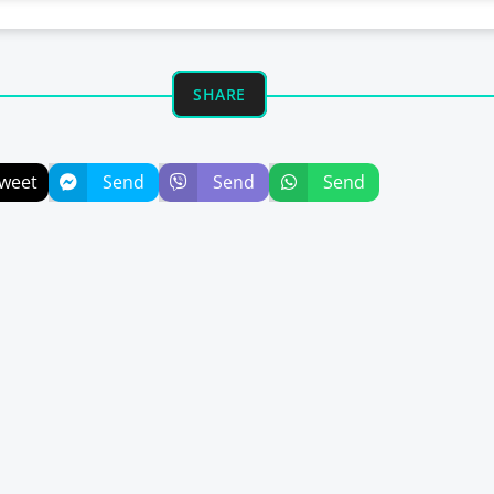
SHARE
weet
Send
Send
Send