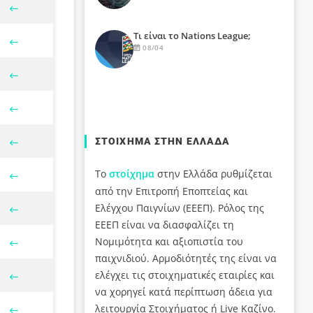
Τι είναι το Nations League;
08/04
ΣΤΟΊΧΗΜΑ ΣΤΗΝ ΕΛΛΆΔΑ
Το
στοίχημα
στην Ελλάδα ρυθμίζεται
από την Επιτροπή Εποπτείας και
Ελέγχου Παιγνίων (ΕΕΕΠ). Ρόλος της
ΕΕΕΠ είναι να διασφαλίζει τη
Νομιμότητα και αξιοπιστία του
παιχνιδιού. Αρμοδιότητές της είναι να
ελέγχει τις στοιχηματικές εταιρίες και
να χορηγεί κατά περίπτωση άδεια για
λειτουργία Στοιχήματος ή Live Καζίνο.