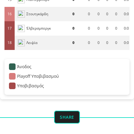
16
Στουτγκάρδη
0
0
0
0
0
0:0
17
Έλβερσμπεργκ
0
0
0
0
0
0:0
18
Λειψία
0
0
0
0
0
0:0
Άνοδος
Playoff Υποβιβασμού
Υποβιβασμός
SHARE