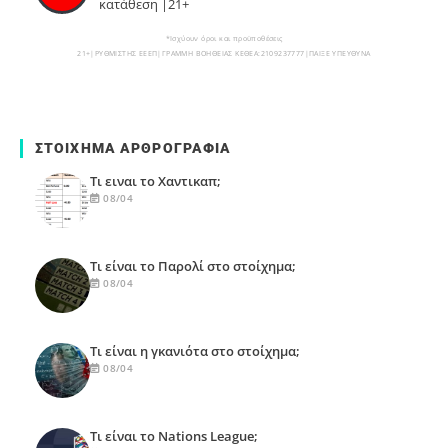
κατάθεση |21+
*Ισχύουν όροι και προϋποθέσεις
21+|ΡΥΘΜΙΣΤΗΣ ΕΕΕΠ|ΓΡΑΜΜΗ ΒΟΗΘΕΙΑΣ ΚΕΘΕΑ:2109237777|ΠΑΙΞΕ ΥΠΕΥΘΥΝΑ
ΣΤΟΊΧΗΜΑ ΑΡΘΡΟΓΡΑΦΊΑ
Τι ειναι το Χαντικαπ;
08/04
Τι είναι το Παρολί στο στοίχημα;
08/04
Τι είναι η γκανιότα στο στοίχημα;
08/04
Τι είναι το Nations League;