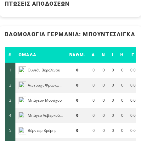
ΠΤΏΣΕΙΣ ΑΠΌΔΟΣΕΩΝ
ΒΑΘΜΟΛΟΓΊΑ ΓΕΡΜΑΝΙΑ: ΜΠΟΥΝΤΕΣΛΊΓΚΑ
#
ΟΜΆΔΑ
ΒΑΘΜ.
Α
Ν
Ι
Η
Γ
1
Ουνιόν Βερολίνου
0
0
0
0
0
0:0
2
Άιντραχτ Φρανκφούρτης
0
0
0
0
0
0:0
3
Μπάγερν Μονάχου
0
0
0
0
0
0:0
4
Μπάγερ Λεβερκούζεν
0
0
0
0
0
0:0
5
Βέρντερ Βρέμης
0
0
0
0
0
0:0