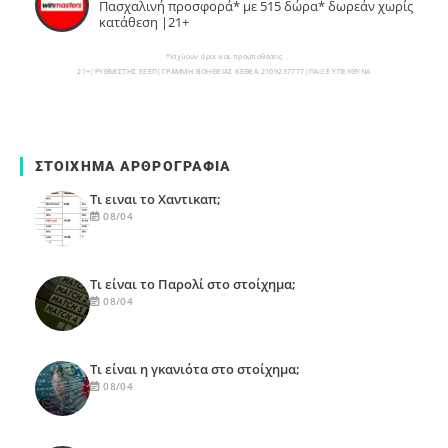
Πασχαλινή προσφορά* με 515 δώρα* δωρεάν χωρίς
κατάθεση |21+
*Ισχύουν όροι και προϋποθέσεις
21+|ΡΥΘΜΙΣΤΗΣ ΕΕΕΠ|ΓΡΑΜΜΗ ΒΟΗΘΕΙΑΣ ΚΕΘΕΑ:2109237777|ΠΑΙΞΕ ΥΠΕΥΘΥΝΑ
ΣΤΟΊΧΗΜΑ ΑΡΘΡΟΓΡΑΦΊΑ
Τι ειναι το Χαντικαπ;
08/04
Τι είναι το Παρολί στο στοίχημα;
08/04
Τι είναι η γκανιότα στο στοίχημα;
08/04