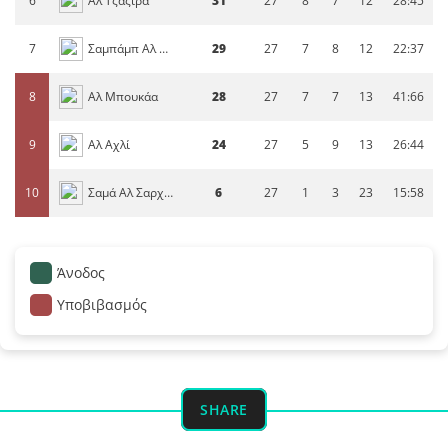
6
Αλ Τζαζίρα
31
27
8
7
12
28:45
7
Σαμπάμπ Αλ Ορντόν
29
27
7
8
12
22:37
8
Αλ Μπουκάα
28
27
7
7
13
41:66
9
Αλ Αχλί
24
27
5
9
13
26:44
10
Σαμά Αλ Σαρχάν
6
27
1
3
23
15:58
Άνοδος
Υποβιβασμός
SHARE