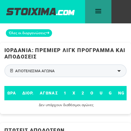
Όλες οι διοργανώσεις
ΙΟΡΔΑΝΙΑ: ΠΡΈΜΙΕΡ ΛΙΓΚ ΠΡΌΓΡΑΜΜΑ ΚΑΙ
ΑΠΟΔΌΣΕΙΣ
ΑΠΟΤΈΛΕΣΜΑ ΑΓΏΝΑ
ΏΡΑ
ΔΙΟΡ.
ΑΓΏΝΑΣ
1
X
2
O
U
G
NG
Δεν υπάρχουν διαθέσιμοι αγώνες
ΠΤΏΣΕΙΣ ΑΠΌΔΟΣΕΩΝ