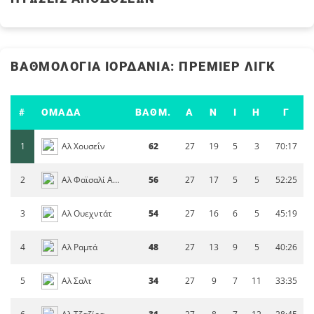
ΒΑΘΜΟΛΟΓΊΑ ΙΟΡΔΑΝΙΑ: ΠΡΈΜΙΕΡ ΛΙΓΚ
#
ΟΜΆΔΑ
ΒΑΘΜ.
Α
Ν
Ι
Η
Γ
1
Αλ Χουσεΐν
62
27
19
5
3
70:17
2
Αλ Φαϊσαλί Αμάν
56
27
17
5
5
52:25
3
Αλ Ουεχντάτ
54
27
16
6
5
45:19
4
Αλ Ραμτά
48
27
13
9
5
40:26
5
Αλ Σαλτ
34
27
9
7
11
33:35