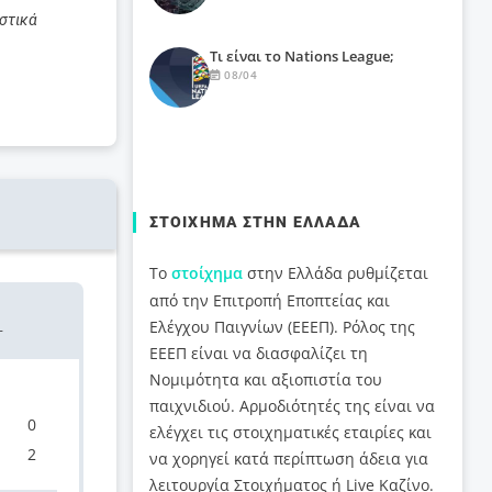
στικά
Τι είναι το Nations League;
08/04
ΣΤΟΊΧΗΜΑ ΣΤΗΝ ΕΛΛΆΔΑ
Το
στοίχημα
στην Ελλάδα ρυθμίζεται
από την Επιτροπή Εποπτείας και
Ελέγχου Παιγνίων (ΕΕΕΠ). Ρόλος της
ΕΕΕΠ είναι να διασφαλίζει τη
Νομιμότητα και αξιοπιστία του
παιχνιδιού. Αρμοδιότητές της είναι να
0
ελέγχει τις στοιχηματικές εταιρίες και
2
να χορηγεί κατά περίπτωση άδεια για
λειτουργία Στοιχήματος ή Live Καζίνο.