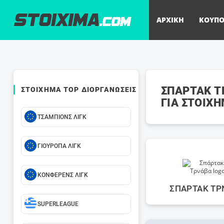
ΑΡΧΙΚΉ
ΚΟΥΠΌ
ΣΠΆΡΤΑΚ Τ
ΣΤΟΊΧΗΜΑ TOP ΔΙΟΡΓΑΝΏΣΕΙΣ
ΓΙΑ ΣΤΟΊΧ
ΤΣΆΜΠΙΟΝΣ ΛΙΓΚ
ΓΙΟΥΡΌΠΑ ΛΙΓΚ
ΚΌΝΦΕΡΕΝΣ ΛΙΓΚ
ΣΠΆΡΤΑΚ ΤΡ
SUPERLEAGUE