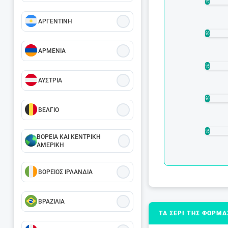
%
ΑΡΓΕΝΤΙΝΗ
%
ΑΡΜΕΝΙΑ
%
ΑΥΣΤΡΙΑ
%
ΒΕΛΓΙΟ
%
ΒΟΡΕΙΑ ΚΑΙ ΚΕΝΤΡΙΚΗ
ΑΜΕΡΙΚΗ
ΒΟΡΕΙΟΣ ΙΡΛΑΝΔΙΑ
ΒΡΑΖΙΛΙΑ
ΤΑ ΣΕΡΊ ΤΗΣ ΦΌΡΜΑ