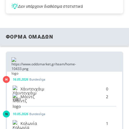
Δεν υπάρχουν διαθέσιμα στατιστικά
ΦΌΡΜΑ ΟΜΆΔΩΝ
Bundesliga
Χάιντενχάιμ
0
Μάιντζ
2
Bundesliga
Κολωνία
1