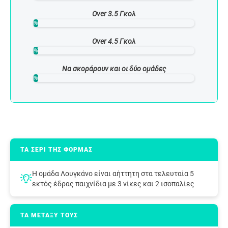
Over 3.5 Γκολ
%
Over 4.5 Γκολ
%
Να σκοράρουν και οι δύο ομάδες
%
ΤΑ ΣΕΡΊ ΤΗΣ ΦΌΡΜΑΣ
Η ομάδα Λουγκάνο είναι αήττητη στα τελευταία 5
εκτός έδρας παιχνίδια με 3 νίκες και 2 ισοπαλίες
ΤΑ ΜΕΤΑΞΎ ΤΟΥΣ