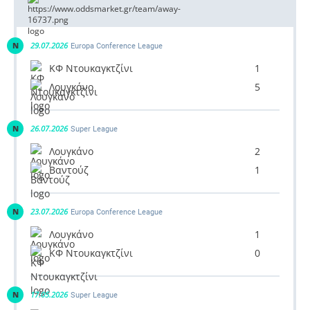
Europa Conference League
ΚΦ Ντουκαγκτζίνι
1
Λουγκάνο
5
Super League
Λουγκάνο
2
Βαντούζ
1
Europa Conference League
Λουγκάνο
1
ΚΦ Ντουκαγκτζίνι
0
Super League