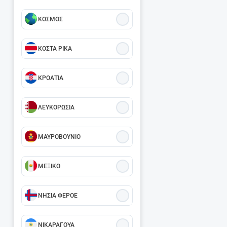
ΚΟΣΜΟΣ
ΚΟΣΤΑ ΡΙΚΑ
ΚΡΟΑΤΙΑ
ΛΕΥΚΟΡΩΣΙΑ
ΜΑΥΡΟΒΟΥΝΙΟ
ΜΕΞΙΚΟ
ΝΗΣΙΑ ΦΕΡΟΕ
ΝΙΚΑΡΑΓΟΥΑ