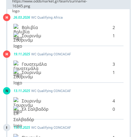
WC Qualifying Africa
Βολιβία
2
Σουρινάμ
1
WC Qualifying CONCACAF
Γουατεμάλα
3
Σουρινάμ
1
WC Qualifying CONCACAF
Σουρινάμ
4
Ελ Σαλβαδόρ
0
WC Qualifying CONCACAF