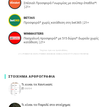
Σπέσιαλ Προσφορά Γνωριμίας με σούπερ έπαθλα*!
|21+
BET365
Προσφορά* χωρίς κατάθεση στη bet365 |21+
WINMASTERS
Πασχαλινή προσφορά* με 515 δώρα* δωρεάν χωρίς
κατάθεση |21+
*Ισχύουν όροι και προϋποθέσεις
21+|ΡΥΘΜΙΣΤΗΣ ΕΕΕΠ|ΓΡΑΜΜΗ ΒΟΗΘΕΙΑΣ ΚΕΘΕΑ:2109237777|ΠΑΙΞΕ ΥΠΕΥΘΥΝΑ
ΣΤΟΊΧΗΜΑ ΑΡΘΡΟΓΡΑΦΊΑ
Τι ειναι το Χαντικαπ;
08/04
Τι είναι το Παρολί στο στοίχημα;