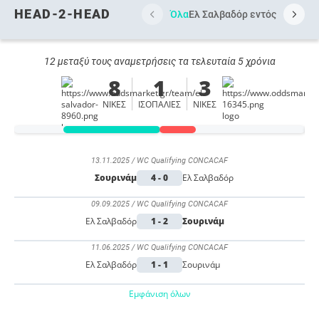
HEAD-2-HEAD
Όλα
Ελ Σαλβαδόρ εντός
12 μεταξύ τους αναμετρήσεις τα τελευταία 5 χρόνια
8
1
3
ΝΙΚΕΣ
ΙΣΟΠΑΛΙΕΣ
ΝΙΚΕΣ
13.11.2025 / WC Qualifying CONCACAF
Σουρινάμ
4 - 0
Ελ Σαλβαδόρ
09.09.2025 / WC Qualifying CONCACAF
Ελ Σαλβαδόρ
1 - 2
Σουρινάμ
11.06.2025 / WC Qualifying CONCACAF
Ελ Σαλβαδόρ
1 - 1
Σουρινάμ
Εμφάνιση όλων