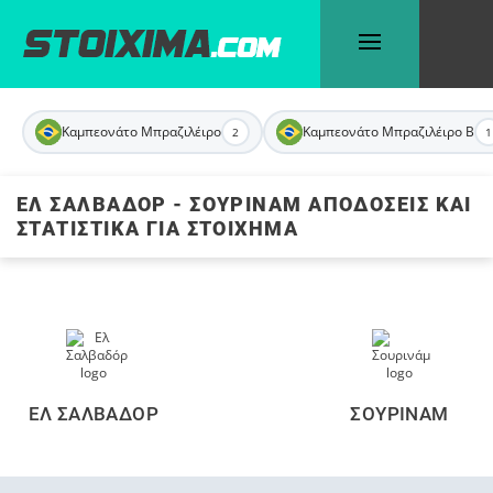
Καμπεονάτο Μπραζιλέιρο
Καμπεονάτο Μπραζιλέιρο B
2
1
ΕΛ ΣΑΛΒΑΔΌΡ - ΣΟΥΡΙΝΆΜ ΑΠΟΔΌΣΕΙΣ ΚΑΙ
ΣΤΑΤΙΣΤΙΚΆ ΓΙΑ ΣΤΟΊΧΗΜΑ
ΕΛ ΣΑΛΒΑΔΌΡ
ΣΟΥΡΙΝΆΜ