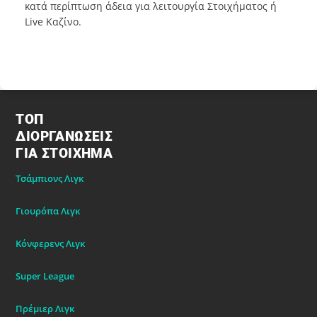
κατά περίπτωση άδεια για λειτουργία Στοιχήματος ή
Live Καζίνο.
ΤΟΠ
ΔΙΟΡΓΑΝΏΣΕΙΣ
ΓΙΑ ΣΤΟΊΧΗΜΑ
Τσάμπιονς Λιγκ
Γιουρόπα Λιγκ
Κόνφερενς Λιγκ
Super League
Πρέμιερ Λιγκ