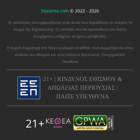
Stoixima.com
© 2022 - 2026
Οι αποδόσεις που εμφανίζονται είναι αυτές που παραθέτουν οι εταιρίες τη
στιγμή της δημοσίευσης. Οι επιλογές που θα προστεθούν στο δελτίο
στοιχήματος ενδέχεται να έχουν μεταβληθεί.
Η συχνή συμμετοχή στα Παίγνια μπορεί να εκθέτει τους συμμετέχοντες στον
κίνδυνο του εθισμού και στην απώλεια περιουσίας. Στοιχηματίστε
Υπεύθυνα
21+ | ΚΙΝΔΥΝΟΣ ΕΘΙΣΜΟΥ &
ΑΠΩΛΕΙΑΣ ΠΕΡΙΟΥΣΙΑΣ |
ΠΑΙΞΕ ΥΠΕΥΘΥΝΑ
21+