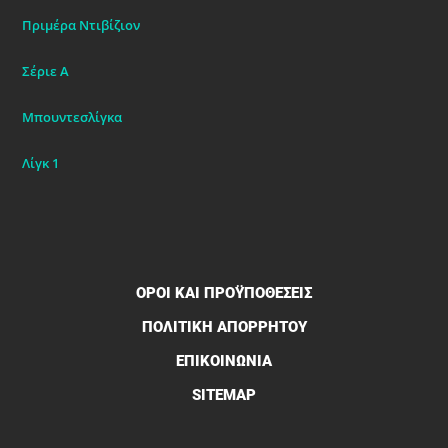
Πριμέρα Ντιβίζιον
Σέριε Α
Μπουντεσλίγκα
Λίγκ 1
ΌΡΟΙ ΚΑΙ ΠΡΟΫΠΟΘΈΣΕΙΣ
ΠΟΛΙΤΙΚΉ ΑΠΟΡΡΉΤΟΥ
ΕΠΙΚΟΙΝΩΝΊΑ
SITEMAP