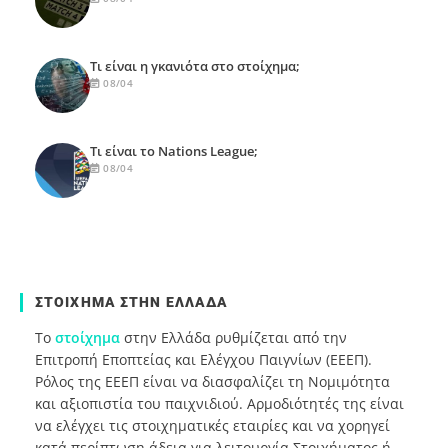
Τι είναι η γκανιότα στο στοίχημα;
08/04
Τι είναι το Nations League;
08/04
ΣΤΟΊΧΗΜΑ ΣΤΗΝ ΕΛΛΆΔΑ
Το
στοίχημα
στην Ελλάδα ρυθμίζεται από την
Επιτροπή Εποπτείας και Ελέγχου Παιγνίων (ΕΕΕΠ).
Ρόλος της ΕΕΕΠ είναι να διασφαλίζει τη Νομιμότητα
και αξιοπιστία του παιχνιδιού. Αρμοδιότητές της είναι
να ελέγχει τις στοιχηματικές εταιρίες και να χορηγεί
κατά περίπτωση άδεια για λειτουργία Στοιχήματος ή