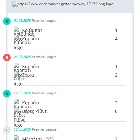
Premier League
Κρίβμπας
1
Καρπάτι
4
Premier League
Καρπάτι
1
Ζόρια
2
Premier League
Καρπάτι
2
Βέρες Ρίβνε
0
Premier League
Μέταλιστ 1925
2