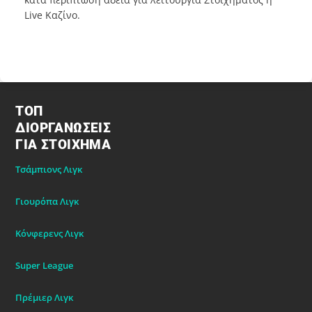
Live Καζίνο.
ΤΟΠ
ΔΙΟΡΓΑΝΏΣΕΙΣ
ΓΙΑ ΣΤΟΊΧΗΜΑ
Τσάμπιονς Λιγκ
Γιουρόπα Λιγκ
Κόνφερενς Λιγκ
Super League
Πρέμιερ Λιγκ