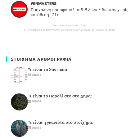
WINMASTERS
Πασχαλινή προσφορά* με 515 δώρα* δωρεάν χωρίς
κατάθεση |21+
*Ισχύουν όροι και προϋποθέσεις
21+|ΡΥΘΜΙΣΤΗΣ ΕΕΕΠ|ΓΡΑΜΜΗ ΒΟΗΘΕΙΑΣ ΚΕΘΕΑ:2109237777|ΠΑΙΞΕ ΥΠΕΥΘΥΝΑ
ΣΤΟΊΧΗΜΑ ΑΡΘΡΟΓΡΑΦΊΑ
Τι ειναι το Χαντικαπ;
08/04
Τι είναι το Παρολί στο στοίχημα;
08/04
Τι είναι η γκανιότα στο στοίχημα;
08/04