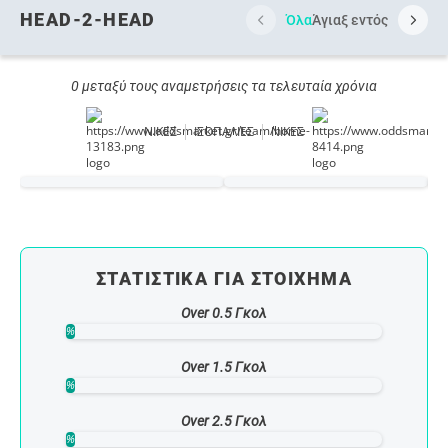
HEAD-2-HEAD
Όλα
Άγιαξ εντός
0 μεταξύ τους αναμετρήσεις τα τελευταία χρόνια
ΝΙΚΕΣ
ΙΣΟΠΑΛΙΕΣ
ΝΙΚΕΣ
ΣΤΑΤΙΣΤΙΚΆ ΓΙΑ ΣΤΟΊΧΗΜΑ
Over 0.5 Γκολ
%
Over 1.5 Γκολ
%
Over 2.5 Γκολ
%