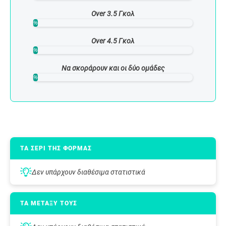
Over 3.5 Γκολ
%
Over 4.5 Γκολ
%
Να σκοράρουν και οι δύο ομάδες
%
ΤΑ ΣΕΡΊ ΤΗΣ ΦΌΡΜΑΣ
Δεν υπάρχουν διαθέσιμα στατιστικά
ΤΑ ΜΕΤΑΞΎ ΤΟΥΣ