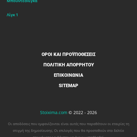
Μπουντεσλίγκα
Λίγκ 1
ΌΡΟΙ ΚΑΙ ΠΡΟΫΠΟΘΈΣΕΙΣ
ΠΟΛΙΤΙΚΉ ΑΠΟΡΡΉΤΟΥ
ΕΠΙΚΟΙΝΩΝΊΑ
SITEMAP
Stoixima.com
© 2022 - 2026
Οι αποδόσεις που εμφανίζονται είναι αυτές που παραθέτουν οι εταιρίες τη
στιγμή της δημοσίευσης. Οι επιλογές που θα προστεθούν στο δελτίο