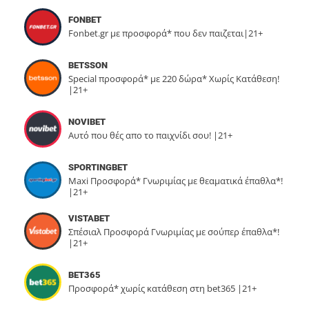
FONBET
Fonbet.gr με προσφορά* που δεν παιζεται|21+
BETSSON
Special προσφορά* με 220 δώρα* Χωρίς Κατάθεση!
|21+
NOVIBET
Αυτό που θές απο το παιχνίδι σου! |21+
SPORTINGBET
Maxi Προσφορά* Γνωριμίας με θεαματικά έπαθλα*!
|21+
VISTABET
Σπέσιαλ Προσφορά Γνωριμίας με σούπερ έπαθλα*!
|21+
BET365
Προσφορά* χωρίς κατάθεση στη bet365 |21+