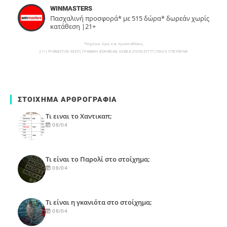
WINMASTERS
Πασχαλινή προσφορά* με 515 δώρα* δωρεάν χωρίς
κατάθεση |21+
*Ισχύουν όροι και προϋποθέσεις
21+|ΡΥΘΜΙΣΤΗΣ ΕΕΕΠ|ΓΡΑΜΜΗ ΒΟΗΘΕΙΑΣ ΚΕΘΕΑ:2109237777|ΠΑΙΞΕ ΥΠΕΥΘΥΝΑ
ΣΤΟΊΧΗΜΑ ΑΡΘΡΟΓΡΑΦΊΑ
Τι ειναι το Χαντικαπ;
08/04
Τι είναι το Παρολί στο στοίχημα;
08/04
Τι είναι η γκανιότα στο στοίχημα;
08/04